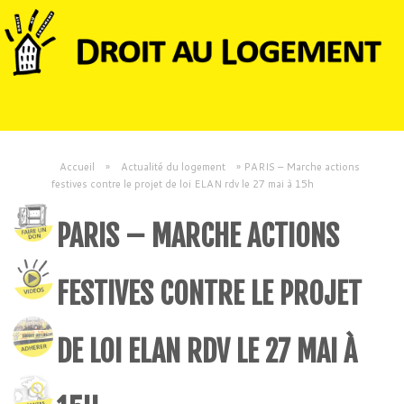
Accueil
»
Actualité du logement
»
PARIS – Marche actions
festives contre le projet de loi ELAN rdv le 27 mai à 15h
PARIS – MARCHE ACTIONS
FESTIVES CONTRE LE PROJET
DE LOI ELAN RDV LE 27 MAI À