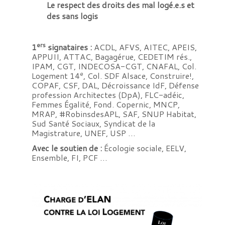
Le respect des droits des mal logé.e.s et
des sans logis
ers
1
signataires :
ACDL, AFVS, AITEC, APEIS,
APPUII, ATTAC, Bagagérue, CEDETIM rés.,
IPAM, CGT, INDECOSA-CGT, CNAFAL, Col.
e
Logement 14
, Col. SDF Alsace, Construire!,
COPAF, CSF, DAL, Décroissance IdF, Défense
profession Architectes (DpA), FLC-adéic,
Femmes Égalité, Fond. Copernic, MNCP,
MRAP, #RobinsdesAPL, SAF, SNUP Habitat,
Sud Santé Sociaux, Syndicat de la
Magistrature, UNEF, USP …
Avec le soutien de :
Écologie sociale, EELV,
Ensemble, FI, PCF …