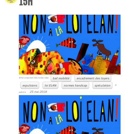
15H
bail mobilité
encadrement des loyers
Billet comportant le(s) mot(s) clé(s)
expulsions
loi ELAN
normes handicap
spéculation
et
25 mai 2018
publié le