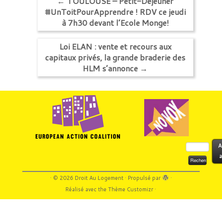
←
TOULOUSE – Petit-Déjeuner
#UnToitPourApprendre ! RDV ce jeudi
à 7h30 devant l’Ecole Monge!
Loi ELAN : vente et recours aux
capitaux privés, la grande braderie des
HLM s’annonce
→
Rechercher :
A
a
·
© 2026
Droit Au Logement
·
Propulsé par
·
Réalisé avec the
Thème Customizr
·