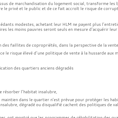
ssus de marchandisation du logement social, transforme les b
le privé et le public et de ce fait accroît le risque de corrup
édants modestes, achetant leur HLM ne payent plus l’entretien
taires les moins pauvres seront seuls en mesure d’acquérir leu
des faillites de copropriétés, dans la perspective de la vent
ce le risque élevé d’une politique de vente à la hussarde au
ication des quartiers anciens dégradés
e résorber l’habitat insalubre,
maintien dans le quartier n’est prévue pour protéger les habi
 insalubre, dégradé ou disqualifié cachent des politiques de v
nger, ont montré que les programmes de réhabilitation des qu