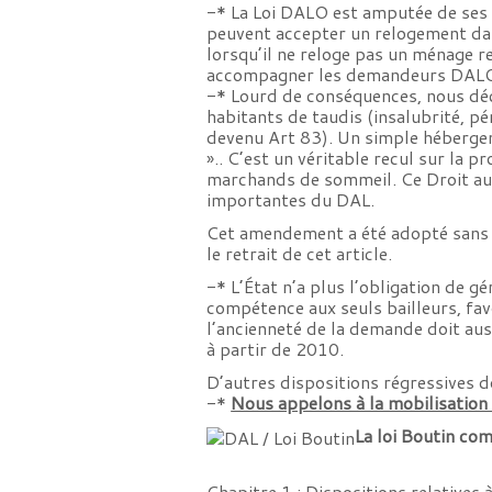
-* La
Loi DALO
est amputée de ses b
peuvent accepter un relogement dan
lorsqu’il ne reloge pas un ménage re
accompagner les demandeurs DALO (E
-* Lourd de conséquences, nous déc
habitants de taudis (insalubrité, pér
devenu Art 83). Un simple hébergeme
».. C’est un véritable recul sur la
marchands de sommeil. Ce Droit au 
importantes du DAL.
Cet amendement a été adopté sans 
le retrait de cet article.
-* L’État n’a plus l’obligation de 
compétence aux seuls bailleurs, fav
l’ancienneté de la demande doit auss
à partir de 2010.
D’autres dispositions régressives do
-*
Nous appelons à la mobilisation 
La loi Boutin co
Chapitre 1 : Dispositions relatives 