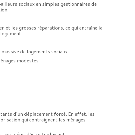
ailleurs sociaux en simples gestionnaires de
tion.
 et les grosses réparations, ce qui entraîne la
r logement.
e massive de logements sociaux.
x ménages modestes
tants d’un déplacement forcé. En effet, les
alorisation qui contraignent les ménages
artiers dégradés se traduisent