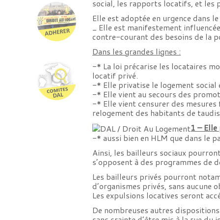
social, les rapports locatifs, et les
Elle est adoptée en urgence dans l
_ Elle est manifestement influencée
contre-courant des besoins de la p
Dans les grandes lignes :
-* La loi précarise les locataires 
locatif privé.
-* Elle privatise le logement socia
-* Elle vient au secours des promot
-* Elle vient censurer des mesures
relogement des habitants de taudis,
1 – Elle
-* aussi bien en HLM que dans le par
Ainsi, les bailleurs sociaux pourro
s’opposent à des programmes de dém
Les bailleurs privés pourront nota
d’organismes privés, sans aucune o
Les expulsions locatives seront accél
De nombreuses autres dispositions d
sans crainte d’être mis à la rue du 