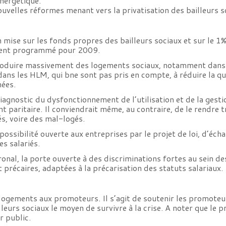
énergétique.
velles réformes menant vers la privatisation des bailleurs s
se sur les fonds propres des bailleurs sociaux et sur le 1% 
ment programmé pour 2009.
produire massivement des logements sociaux, notamment dans le
ans les HLM, qui bne sont pas pris en compte, à réduire la qu
nées.
 diagnostic du dysfonctionnement de l’utilisation et de la ges
aritaire. Il conviendrait même, au contraire, de le rendre tr
és, voire des mal-logés.
ssibilité ouverte aux entreprises par le projet de loi, d’échap
s salariés.
onal, la porte ouverte à des discriminations fortes au sein des
récaires, adaptées à la précarisation des statuts salariaux.
 logements aux promoteurs. Il s’agit de soutenir les promoteur
illeurs sociaux le moyen de survivre à la crise. A noter que le 
r public.