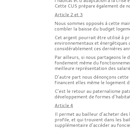
l’habitat et d’adaptation à la crise 
Cette CUS prépare également de nou
Article 2 et 3
Nous sommes opposés à cette main mi
combler la baisse du budget loge
Cet argent pourrait être utilisé à 
environnementaux et énergétiques d
considérablement ces dernières an
Par ailleurs, si nous partageons le
fondement même du fonctionnement p
meilleure représentation des salari
D’autre part nous dénonçons cette po
financent elles même le logement de
C’est le retour au paternalisme patr
développement de formes d’habitat p
Article 4
Il permet au bailleur d’acheter des
profile, et qui trouvent dans les ba
supplémentaire d’accéder au foncie