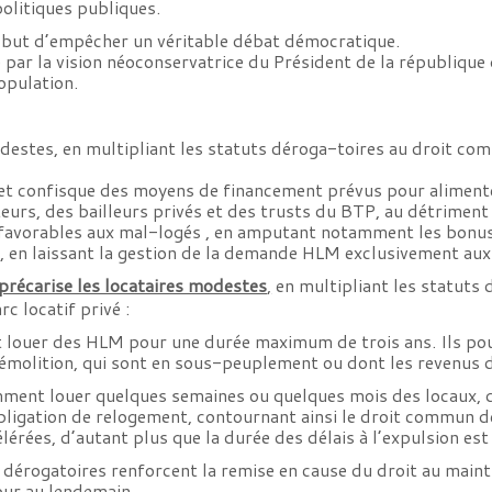
 politiques publiques.
e but d’empêcher un véritable débat démocratique.
 par la vision néoconservatrice du Président de la république
opulation.
modestes, en multipliant les statuts déroga-toires au droit c
l et confisque des moyens de financement prévus pour aliment
eurs, des bailleurs privés et des trusts du BTP, au détrimen
 favorables aux mal-logés , en amputant notamment les bonus 
 en laissant la gestion de la demande HLM exclusivement aux b
 précarise les locataires modestes
,
en multipliant les statuts
c locatif privé :
nt louer des HLM pour une durée maximum de trois ans. Ils pour
olition, qui sont en sous-peuplement ou dont les revenus d
mment louer quelques semaines ou quelques mois des locaux, d
bligation de relogement, contournant ainsi le droit commun d
érées, d’autant plus que la durée des délais à l’expulsion est 
érogatoires renforcent la remise en cause du droit au maintien
jour au lendemain.