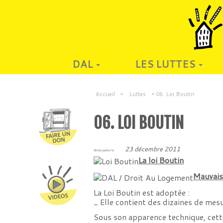
DAL
LES LUTTES
Accueil
»
Luttes
»
06. Loi Boutin
06. LOI BOUTIN
23 décembre 2011
Billet publié le
La loi Boutin
Mauvaise
La Loi Boutin est adoptée :
_ Elle contient des dizaines de mes
Sous son apparence technique, cett