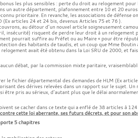
onus les plus sensibles : perte du droit au relogement pour le
s un autre département, plafonnement entre 10 et 20 euros pa
connu prioritaire. En revanche, les associations de défense on
x articles 24 et 24 bis, devenus Articles 75 et 76 ).
ouvrons, au détour d’un nouvel article soigneusement camoufl
il, insécurité) risquent de perdre leur droit à un relogement p
nt pourrait suffire au Préfet ou au Maire « pour être réputés
 protection des habitants de taudis, et un coup que Mme Boutin
relogement avait été obtenu dans la Loi SRU de 2000, et faisa
aucun débat, par la commission mixte paritaire, vraisemblab
gérer le fichier départemental des demandes de HLM (Ex articl
orisant des dérives relevées dans un rapport sur le sujet. Un
i être pris au sérieux, d’autant plus que le délai anormalemen
ivent se cacher dans ce texte qui a enflé de 38 articles à 124 
contre cette loi aberrante, ses futurs décrets, et pour son ab
mporte 5 chapitres
à la mobilisation des acteurs