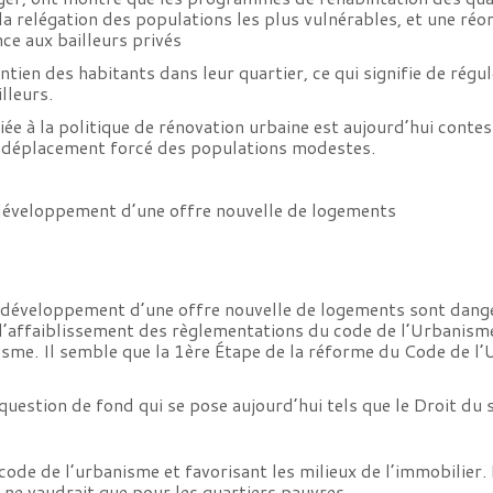
la relégation des populations les plus vulnérables, et une ré
ce aux bailleurs privés
tien des habitants dans leur quartier, ce qui signifie de régu
lleurs.
iée à la politique de rénovation urbaine est aujourd’hui contes
au déplacement forcé des populations modestes.
 développement d’une offre nouvelle de logements
 développement d’une offre nouvelle de logements sont danger
t l’affaiblissement des règlementations du code de l’Urbanis
anisme. Il semble que la 1ère Étape de la réforme du Code de 
 question de fond qui se pose aujourd’hui tels que le Droit du s
ode de l’urbanisme et favorisant les milieux de l’immobilier. E
t ne vaudrait que pour les quartiers pauvres.