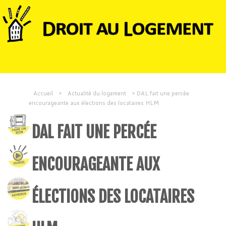
Accueil
»
Actualité du logement
»
DAL fait une percée
encourageante aux élections des locataires HLM
DAL FAIT UNE PERCÉE
ENCOURAGEANTE AUX
ÉLECTIONS DES LOCATAIRES