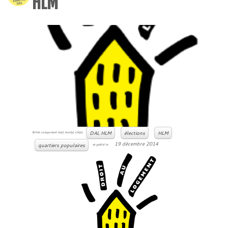
HLM
DAL HLM
élections
HLM
Billet comportant le(s) mot(s) clé(s)
19 décembre 2014
quartiers populaires
et publié le