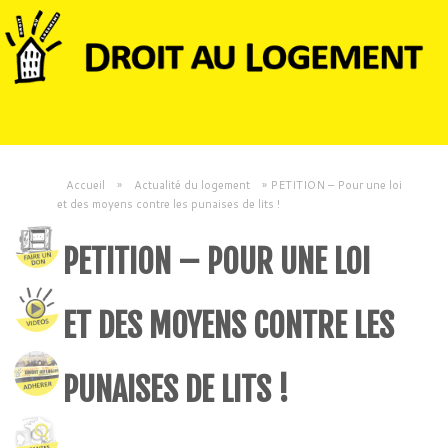
Accueil
»
Actualité du logement
»
PETITION – Pour une loi
et des moyens contre les punaises de lits !
PETITION – POUR UNE LOI
ET DES MOYENS CONTRE LES
PUNAISES DE LITS !