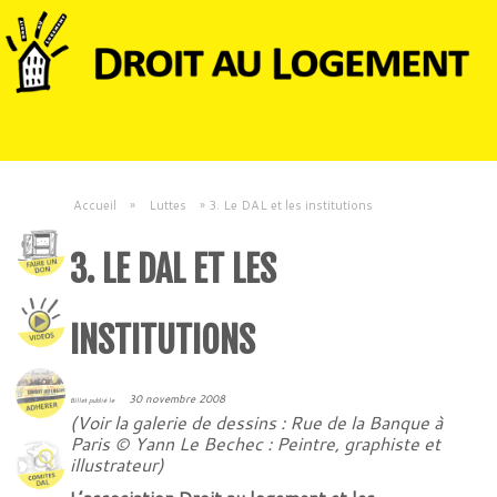
Accueil
»
Luttes
»
3. Le DAL et les institutions
3. LE DAL ET LES
INSTITUTIONS
30 novembre 2008
Billet publié le
(Voir la galerie de dessins : Rue de la Banque à
Paris © Yann Le Bechec : Peintre, graphiste et
illustrateur)