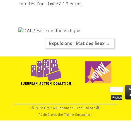
comités l’ont fixée à 10 euros.
Expulsions : Etat des lieux
→
Rechercher :
A
a
·
© 2026
Droit Au Logement
·
Propulsé par
·
Réalisé avec the
Thème Customizr
·