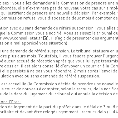
cieux : vous allez demander à la Commission de prendre une nou
débordée, elle n’examinera pas de nouveau votre cas sur simpl
qui justifient de prendre une nouvelle décision. Par exemple, 
ommission refuse, vous disposez de deux mois à compter de la
tion avec ou sans demande de référé suspension : vous allez 
ue la Commission vous a notifié. Vous saisissez le tribunal 
ur
www.conseil-etat.fr
). Il s’agit de présenter des argume
ssion a mal apprécié vote situation).
e une demande de référé suspension. Le tribunal statuera en 
dre plusieurs mois. Toutefois, il vous faudra prouver l’urgence 
é aucun accusé de réception après que vous lui ayez transmis 
re dossier. Il est alors conseillé d’envoyer un courrier à la C
 elle persiste à ne pas vous répondre, 2 mois après l’envoi de
ulation avec ou sans demande de référé suspension.
 est accueillie (la Commission décide de prendre une nouvelle 
ois court de nouveau à compter, selon le recours, de la notifi
ou de la date du jugement du tribunal qui annule la décision d
onc l’Etat :
ion de logement de la part du préfet dans le délai de 3 ou 6 
ritaire et devant être relogé urgemment : recours dalo (L.