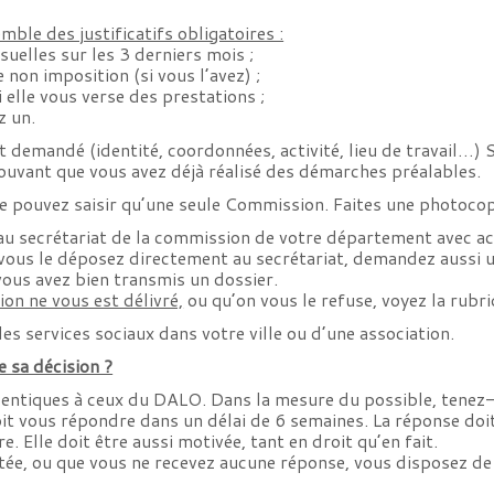
mble des justificatifs obligatoires :
uelles sur les 3 derniers mois ;
 non imposition (si vous l’avez) ;
si elle vous verse des prestations ;
z un.
est demandé (identité, coordonnées, activité, lieu de travail…)
uvant que vous avez déjà réalisé des démarches préalables.
ne pouvez saisir qu’une seule Commission. Faites une photocop
au secrétariat de la commission de votre département avec ac
 vous le déposez directement au secrétariat, demandez aussi 
vous avez bien transmis un dossier.
ion ne vous est délivré,
ou qu’on vous le refuse, voyez la rub
des services sociaux dans votre ville ou d’une association.
sa décision ?
dentiques à ceux du DALO. Dans la mesure du possible, tenez-
t vous répondre dans un délai de 6 semaines. La réponse doit v
. Elle doit être aussi motivée, tant en droit qu’en fait.
etée, ou que vous ne recevez aucune réponse, vous disposez de