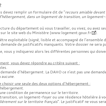
?
s devez remplir un formulaire dit de “
recours amiable devant
 d’hébergement, dans un logement de transition, un logement-f
ecture du département où vous travailler, ou vivez, ou avez s
 sur le site web du Ministère (
www.logement.gouv.fr
).
être exploitable (signé, lisible et accompagné de l’ensemble d
demande de justificatifs manquants. Votre dossier ne sera p
lle, vous y indiquerez alors les différentes personnes qui doiv
ement, vous devez répondre au critère suivant :
bles.
ne demande d’hébergement. La DAHO ce n’est pas une demande 
u aucune.
e choisir une seule des deux options d’hébergement :
’hébergement.
une condition de permanence sur le territoire.
ansition, un logement-foyer ou une résidence hôtelière à voc
ièrement sur le territoire français
“. Le justificatif ne vous s