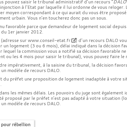
 pouvez saisir le tribunal administratif d’un recours “
DALO
njonction à l’Etat par laquelle il lui ordonne de vous reloger. 
er moyen correspondant à ce qui aurait du vous être proposé. 
ment urbain. Vous n’en toucherez donc pas un sous.
nnu favorable parce que demandeur de logement social depuis
 du 1er janvier 2012.
f (adresse sur
www.conseil-etat.fr
) d’un recours DALO vou
r un logement (3 ou 6 mois), délai indiqué dans la décision fa
 par lequel la commission vous a notifié sa décision favorable 
 ou les 4 mois pour saisir le tribunal), vous pouvez faire le 
dre impérativement, à la saisine du tribunal, la décision favor
on un modèle de recours DALO.
rt du préfet une proposition de logement inadaptée à votre si
.
ns les mêmes délais. Les pouvoirs du juge sont également ide
é proposé par le préfet n’est pas adapté à votre situation (loc
on un modèle de recours DALO.
 pour rébellion