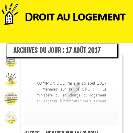
ARCHIVES DU JOUR :
17 AOÛT 2017
COMMUNIQUÉ Paris le 16 août 2017
Menaces sur la loi SRU : Le
ministère du en charge du logement
envisagerait-il d’amputer sérieusement
la loi SRU ? (qui oblige notamment
toute commune de plus de 1500
habitants en Ile-de-France, et de plus
de 3500 habitants dans les autres
agglomérations de plus de 50 000