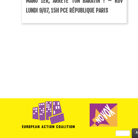
MANU 1ER, ARRÊTE TON BARATIN ! – RDV
LUNDI 9/07, 15H PCE RÉPUBLIQUE PARIS
Rechercher :
A