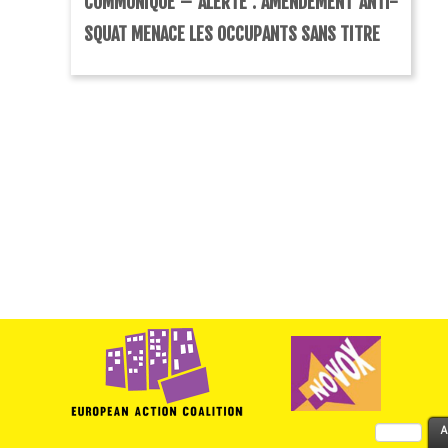
COMMUNIQUÉ – ALERTE : AMENDEMENT ANTI-
SQUAT MENACE LES OCCUPANTS SANS TITRE
Rechercher :
A