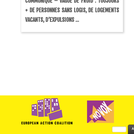
COMMUNIQUÉ – VAGUE DE FROID : TOUJOURS
+ DE PERSONNES SANS LOGIS, DE LOGEMENTS
VACANTS, D’EXPULSIONS ...
Rechercher :
A