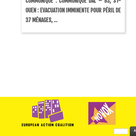
COMMUNIQUÉ : COMMUNIQUÉ DAL – 93, ST-
OUEN : EVACUATION IMMINENTE POUR PÉRIL DE
37 MÉNAGES, ...
Rechercher :
A