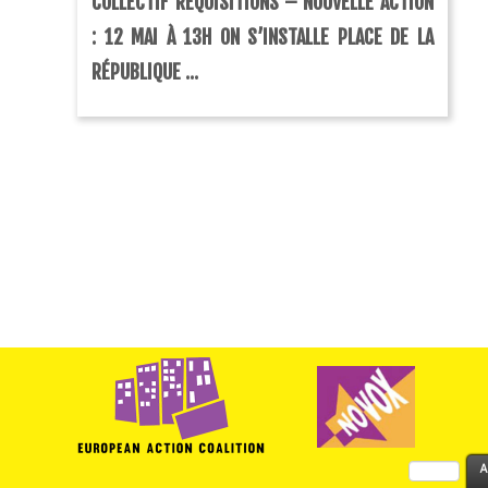
COLLECTIF RÉQUISITIONS – NOUVELLE ACTION
: 12 MAI À 13H ON S’INSTALLE PLACE DE LA
RÉPUBLIQUE ...
Rechercher :
A