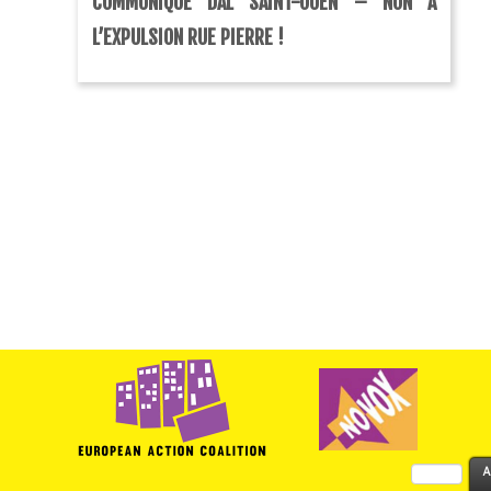
COMMUNIQUÉ DAL SAINT-OUEN – NON À
L’EXPULSION RUE PIERRE !
Rechercher :
A