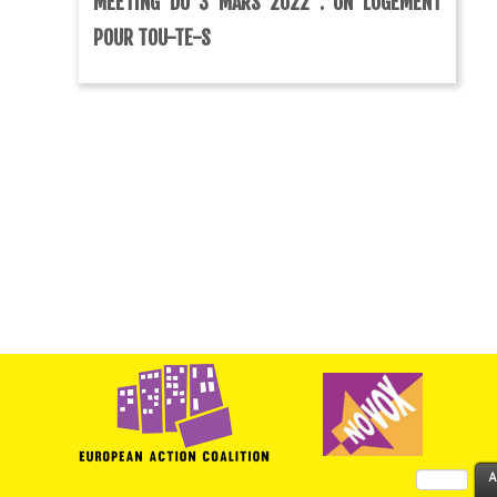
MEETING DU 3 MARS 2022 : UN LOGEMENT
POUR TOU-TE-S
Rechercher :
A