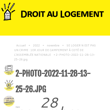
Accueil
»
2022
»
novembre
»
SE LOGER N EST PAS
UN CRIME : 1ER JOUR DE CAMPEMENT À COTÉ DE
L’ASSEMBLÉE NATIONALE
»
2-PHOTO-2022-11-28-13-
25-26.jpg
2-PHOTO-2022-11-28-13-
25-26.JPG
28
Publié