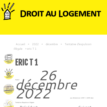
Accueil
»
2022
»
décembre
»
Tentative d’expulsion
illégale
»
eric T 1
ERIC T 1
26
décembre
Publié
2022
aux dimensions
1200 × 1600
dans
Tentative d’expulsion illégale
.