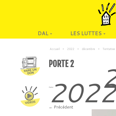
DAL
LES LUTTES
Accueil
»
2022
»
décembre
»
Tentative 
PORTE 2
2
202
Publié
← Précédent