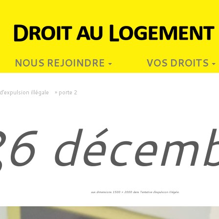
NOUS REJOINDRE
VOS DROITS
d’expulsion illégale
»
porte 2
6 décem
2
aux dimensions
1500 × 2000
dans
Tentative d’expulsion illégale
.