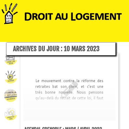
ARCHIVES DU JOUR :
10 MARS 2023
Le mouvement contre la réforme des
retraites bat son plein, et c’est une
très bonne nouvelle. Nous pensons
qu’au-delà du retrait de cette loi, il faut
amplifier le mouvement contre la vie
chère, la précarité, la répression et la
chasse aux pauvres. C’est dans cette
idée que nous faisons parvenir un
agenda des luttes à venir, qui viennent