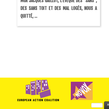
MGR JACQUES GAILLOT, L’ÉVÊQUE DES “SANS”,
DES SANS TOIT ET DES MAL LOGÉS, NOUS A
QUITTÉ, ...
Rechercher :
A