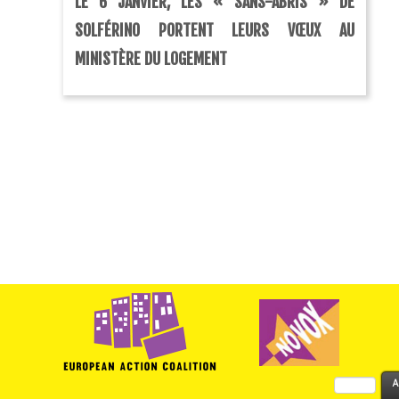
LE 6 JANVIER, LES « SANS-ABRIS » DE
SOLFÉRINO PORTENT LEURS VŒUX AU
MINISTÈRE DU LOGEMENT
Rechercher :
A