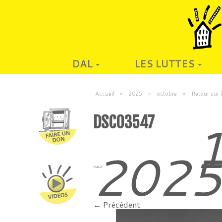
DAL
LES LUTTES
Accueil
»
2025
»
octobre
»
Retour sur 
DSC03547
1
202
Publié
← Précédent