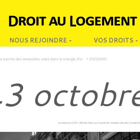
NOUS REJOINDRE
VOS DROITS
la marche des immeubles vides dans le triangle d’or
»
DSC03547
3 octobr
5
aux dimensions
1575 × 886
dans
Retour sur la marche des immeubles vides dans le triangle d’