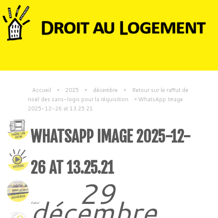
Accueil
»
2025
»
décembre
»
Retour sur le raffut de
noël des sans-logis pour la réquisition
»
WhatsApp Image
2025-12-26 at 13.25.21
WHATSAPP IMAGE 2025-12-
26 AT 13.25.21
29
décembre
Publié