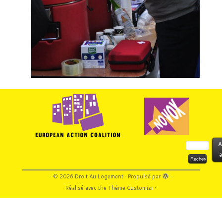
Rechercher :
A
a
·
© 2026
Droit Au Logement
·
Propulsé par
·
Réalisé avec the
Thème Customizr
·