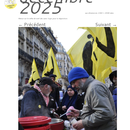
2025
aux dimensions
1360 × 2048
dans
Retour sur le raffut de noël des sans-logis pour la réquisition
.
← Précédent
Suivant →