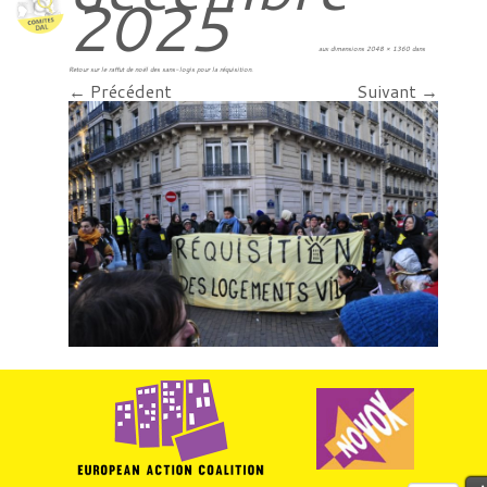
2025
aux dimensions
2048 × 1360
dans
Retour sur le raffut de noël des sans-logis pour la réquisition
.
← Précédent
Suivant →