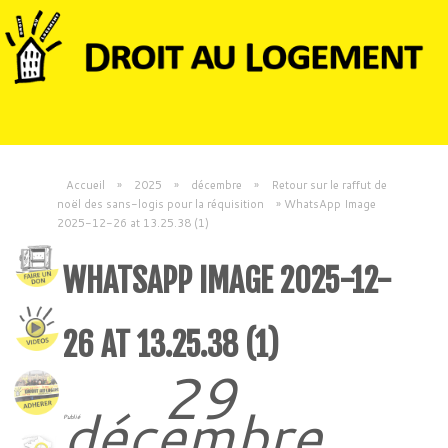
Accueil
»
2025
»
décembre
»
Retour sur le raffut de
noël des sans-logis pour la réquisition
»
WhatsApp Image
2025-12-26 at 13.25.38 (1)
WHATSAPP IMAGE 2025-12-
26 AT 13.25.38 (1)
29
décembre
Publié