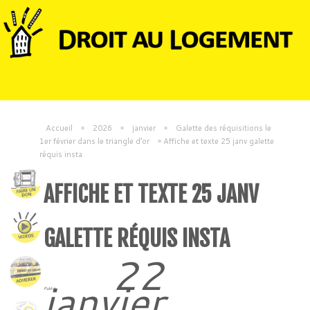
Accueil
»
2026
»
janvier
»
Galette des réquisitions le
1er février dans le triangle d’or
»
Affiche et texte 25 janv galette
réquis insta
AFFICHE ET TEXTE 25 JANV
GALETTE RÉQUIS INSTA
22
janvier
Publié