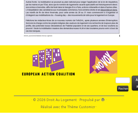
Rechercher :
A
a
·
© 2026
Droit Au Logement
·
Propulsé par
·
Réalisé avec the
Thème Customizr
·