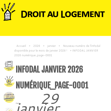
Accueil
»
2026
»
janvier
»
Nouveau numéro de l’infodal
disponible pour le mois de janvier 2026 !
»
INFODAL JANVIER
2026 numérique_page-0001
INFODAL JANVIER 2026
NUMÉRIQUE_PAGE-0001
29
janvier
Publié