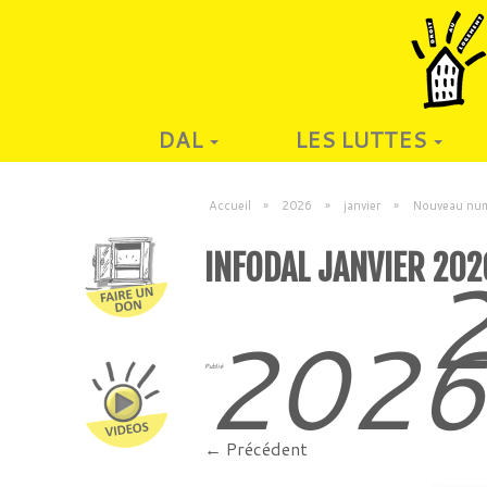
DAL
LES LUTTES
Accueil
»
2026
»
janvier
»
Nouveau numé
INFODAL JANVIER 20
2
202
Publié
← Précédent