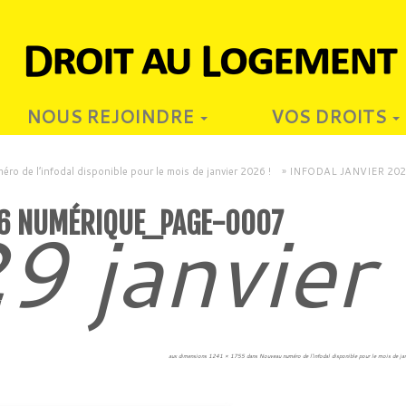
NOUS REJOINDRE
VOS DROITS
ro de l’infodal disponible pour le mois de janvier 2026 !
»
INFODAL JANVIER 2026
26 NUMÉRIQUE_PAGE-0007
9 janvier
6
aux dimensions
1241 × 1755
dans
Nouveau numéro de l’infodal disponible pour le mois de ja