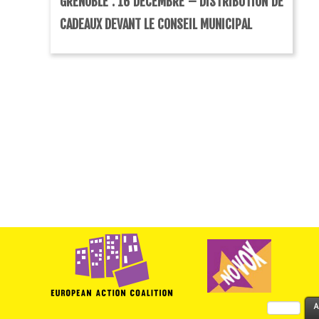
GRENOBLE : 16 DÉCEMBRE – DISTRIBUTION DE
CADEAUX DEVANT LE CONSEIL MUNICIPAL
Rechercher :
A