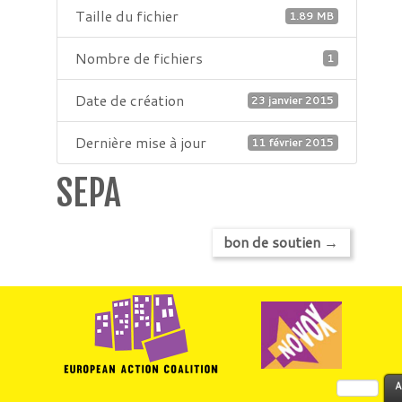
Taille du fichier
1.89 MB
Nombre de fichiers
1
Date de création
23 janvier 2015
Dernière mise à jour
11 février 2015
SEPA
bon de soutien
→
Rechercher :
A