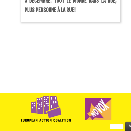
5 DÉCEMBRE: TOUT LE MONDE DANS LA RUE,
PLUS PERSONNE À LA RUE!
Rechercher :
A