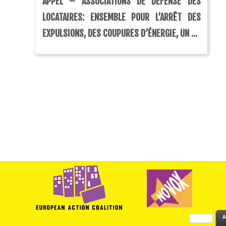
APPEL – ASSOCIATIONS DE DÉFENSE DES
LOCATAIRES: ENSEMBLE POUR L’ARRÊT DES
EXPULSIONS, DES COUPURES D’ÉNERGIE, UN ...
Rechercher :
A