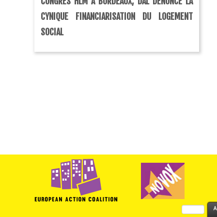
CONGRÈS HLM À BORDEAUX, DAL DÉNONCE LA
CYNIQUE FINANCIARISATION DU LOGEMENT
SOCIAL
Rechercher :
A