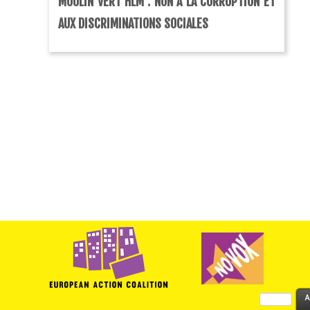
MOULIN VERT HLM : NON À LA CORRUPTION ET
AUX DISCRIMINATIONS SOCIALES
Rechercher :
A