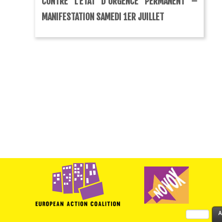
CONTRE L’ETAT D’URGENCE PERMANENT –
MANIFESTATION SAMEDI 1ER JUILLET
Rechercher :
A