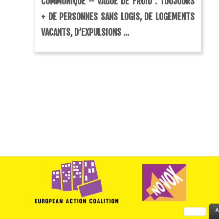
COMMUNIQUÉ – VAGUE DE FROID : TOUJOURS
+ DE PERSONNES SANS LOGIS, DE LOGEMENTS
VACANTS, D’EXPULSIONS ...
Rechercher :
A