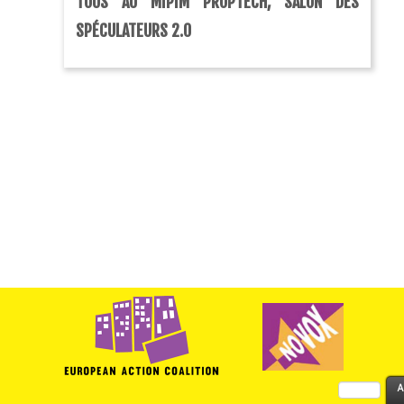
TOUS AU MIPIM PROPTECH, SALON DES
SPÉCULATEURS 2.0
Rechercher :
A