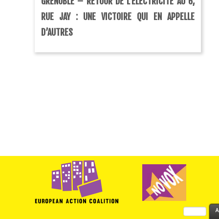
GRENOBLE – RETOUR DE L’ÉLECTRICITÉ AU 6,
RUE JAY : UNE VICTOIRE QUI EN APPELLE
D’AUTRES
Rechercher :
A