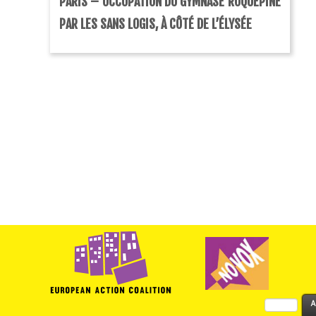
PARIS – OCCUPATION DU GYMNASE ROQUÉPINE
PAR LES SANS LOGIS, À CÔTÉ DE L’ÉLYSÉE
Rechercher :
A