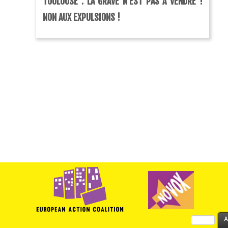
TOULOUSE : LA GRAVE N’EST PAS À VENDRE !
NON AUX EXPULSIONS !
Rechercher :
A