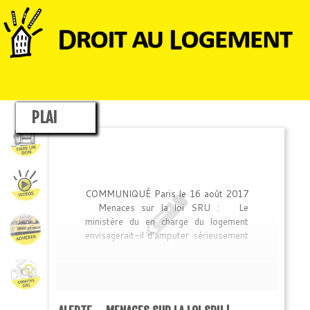
PLAI
COMMUNIQUÉ Paris le 16 août 2017
Menaces sur la loi SRU : Le
ministère du en charge du logement
envisagerait-il d’amputer sérieusement
la loi SRU ? (qui oblige notamment
toute commune de plus de 1500
habitants en Ile-de-France, et de plus
de 3500 habitants dans les autres
agglomérations de plus de 50 000