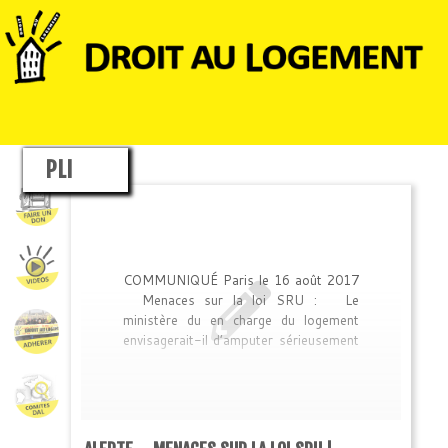
PLI
COMMUNIQUÉ Paris le 16 août 2017
Menaces sur la loi SRU : Le
ministère du en charge du logement
envisagerait-il d’amputer sérieusement
la loi SRU ? (qui oblige notamment
toute commune de plus de 1500
habitants en Ile-de-France, et de plus
de 3500 habitants dans les autres
agglomérations de plus de 50 000