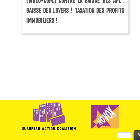
[VIDÉO+COM.] CONTRE LA BAISSE DES APL :
BAISSE DES LOYERS ! TAXATION DES PROFITS
IMMOBILIERS !
Rechercher :
A