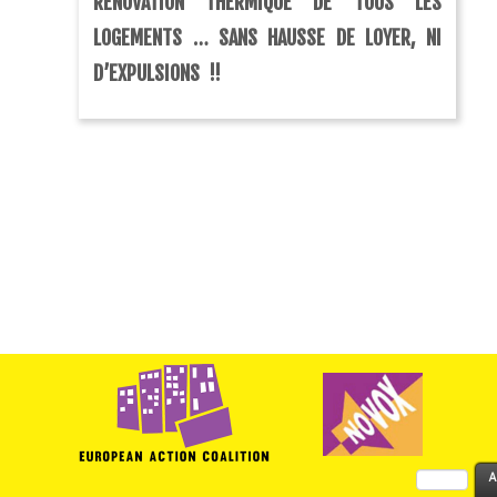
RÉNOVATION THERMIQUE DE TOUS LES
LOGEMENTS … SANS HAUSSE DE LOYER, NI
D’EXPULSIONS !!
Rechercher :
A