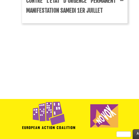
CONTRE L’ETAT D’URGENCE PERMANENT –
MANIFESTATION SAMEDI 1ER JUILLET
Rechercher :
A