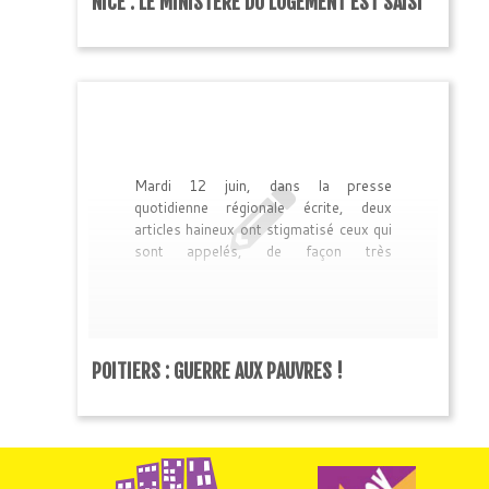
NICE : LE MINISTÈRE DU LOGEMENT EST SAISI
Mardi 12 juin, dans la presse
quotidienne régionale écrite, deux
articles haineux ont stigmatisé ceux qui
sont appelés, de façon très
discriminante, les « marginaux ». Le
premier article donne la parole aux
commerçants et dénonce « la présence
accrue de groupes de marginaux
escortés de leurs chiens sur la voie
POITIERS : GUERRE AUX PAUVRES !
publique ». Le second donne la parole à
la municipalité par la voix de son
adjoint à […]