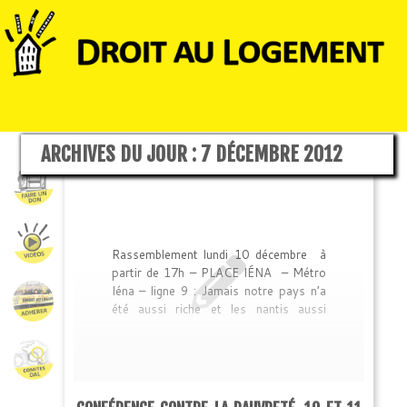
ARCHIVES DU JOUR :
7 DÉCEMBRE 2012
Rassemblement lundi 10 décembre à
partir de 17h – PLACE IÉNA – Métro
Iéna – ligne 9 : Jamais notre pays n’a
été aussi riche et les nantis aussi
nantis, comme en témoigne la hausse
ces dernières décennies du nombre de
millionnaires ou de la vente de produits
et de véhicules de luxe … Et nous,
nous sommes de plus en plus pauvres,