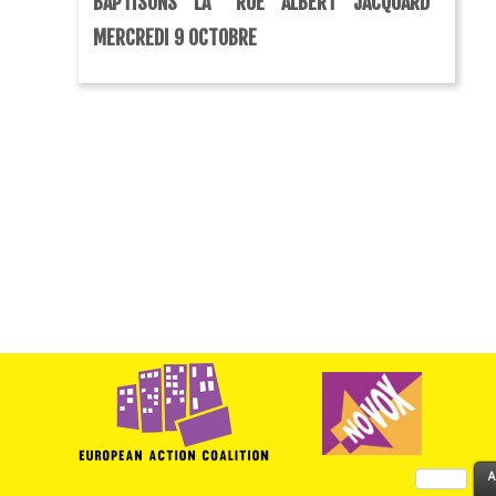
BAPTISONS LA “RUE ALBERT JACQUARD”
MERCREDI 9 OCTOBRE
Rechercher :
A