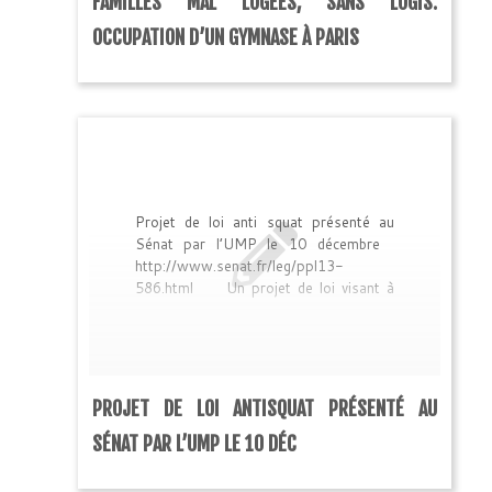
FAMILLES MAL LOGÉES, SANS LOGIS:
occupent le gymnase de la cour des
Lyon, 11 rue Alphonse Baudin Paris
OCCUPATION D’UN GYMNASE À PARIS
[…]
Projet de loi anti squat présenté au
Sénat par l’UMP le 10 décembre
http://www.senat.fr/leg/ppl13-
586.html Un projet de loi visant à
permettre l’expulsion, à la demande du
maire et sans jugement, des occupants
sans droit ni titre de logements vacants
sera débattu au Sénat le 10 décembre
à la demande de l’UMP. Le projet de
PROJET DE LOI ANTISQUAT PRÉSENTÉ AU
loi déposé par le groupe UMP, […]
SÉNAT PAR L’UMP LE 10 DÉC