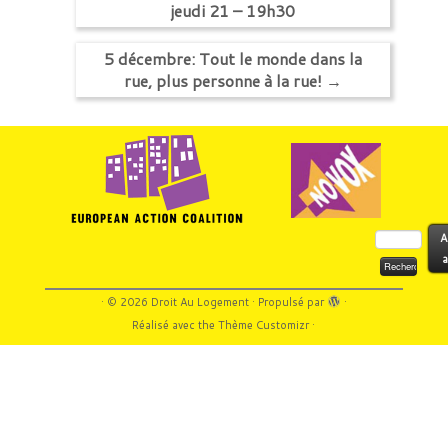
jeudi 21 – 19h30
5 décembre: Tout le monde dans la
rue, plus personne à la rue!
→
Rechercher :
A
a
·
© 2026
Droit Au Logement
·
Propulsé par
·
Réalisé avec the
Thème Customizr
·