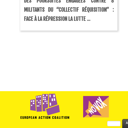
DES POURSUITES ENGAGÉES CONTRE 8
MILITANTS DU “COLLECTIF RÉQUISITION” :
FACE À LA RÉPRESSION LA LUTTE ...
Rechercher :
A