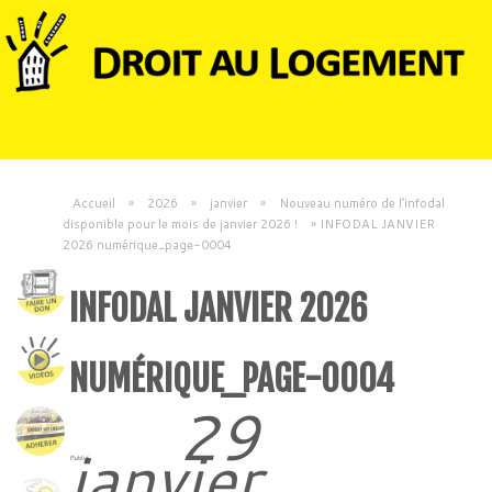
Accueil
»
2026
»
janvier
»
Nouveau numéro de l’infodal
disponible pour le mois de janvier 2026 !
»
INFODAL JANVIER
2026 numérique_page-0004
INFODAL JANVIER 2026
NUMÉRIQUE_PAGE-0004
29
janvier
Publié