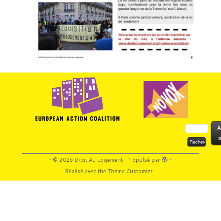
Rechercher :
A
a
·
© 2026
Droit Au Logement
·
Propulsé par
·
Réalisé avec the
Thème Customizr
·